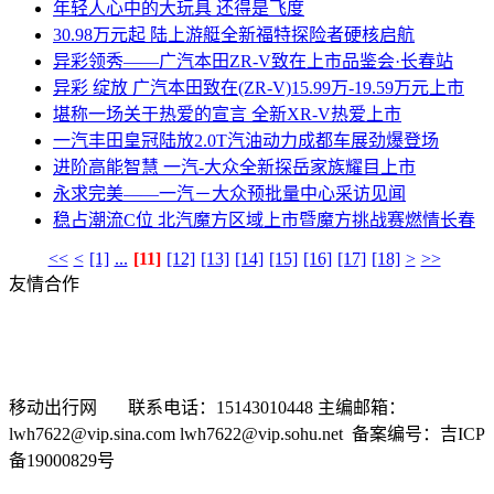
年轻人心中的大玩具 还得是飞度
30.98万元起 陆上游艇全新福特探险者硬核启航
异彩领秀——广汽本田ZR-V致在上市品鉴会·长春站
异彩 绽放 广汽本田致在(ZR-V)15.99万-19.59万元上市
堪称一场关于热爱的宣言 全新XR-V热爱上市
一汽丰田皇冠陆放2.0T汽油动力成都车展劲爆登场
进阶高能智慧 一汽-大众全新探岳家族耀目上市
永求完美——一汽－大众预批量中心采访见闻
稳占潮流C位 北汽魔方区域上市暨魔方挑战赛燃情长春
<<
<
[1]
...
[11]
[12]
[13]
[14]
[15]
[16]
[17]
[18]
>
>>
友情合作
新浪汽车
搜狐汽车
车问网
选车网
汽车商务网
有车以后
中华网汽车频道
时代汽车网
中国经济网汽车频道
东方网汽
车频道
车市纵横网
移动出行网 联系电话：15143010448 主编邮箱：
lwh7622@vip.sina.com lwh7622@vip.sohu.net 备案编号：吉ICP
备19000829号