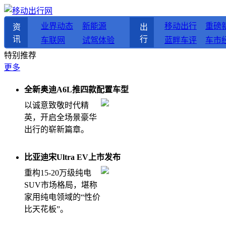
业界动态
新能源
移动出行
重磅
资
出
讯
行
车联网
试驾体验
蓝畔车评
车市
特别推荐
更多
全新奥迪A6L推四款配置车型
以诚意致敬时代精
英，开启全场景豪华
出行的崭新篇章。
比亚迪宋Ultra EV上市发布
重构15-20万级纯电
SUV市场格局，堪称
家用纯电领域的“性价
比天花板”。