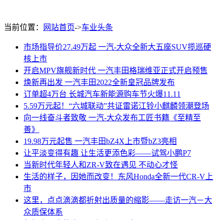
奕泽IZOA：一汽丰田“TNGA”基因的
当前位置：
网站首页
->
车业头条
市场指导价27.49万起 一汽-大众全新大五座SUV揽巡硬
核上市
开启MPV旗舰新时代 一汽丰田格瑞维亚正式开启预售
焕新再出发 一汽丰田2022全新皇冠品牌发布
订单超4万台 长城汽车新能源购车节火爆11.11
5.59万元起！“六城联动”共证雷诺江铃小麒麟领潮登场
向一线奋斗者致敬 一汽-大众发布工匠书籍《至精至
善》
19.98万元起售 一汽丰田bZ4X上市暨bZ3亮相
让平淡变得有趣 让生活更添色彩——试驾小鹏P7
当新时代年轻人和ZR-V致在遇见 不动心才怪
生活的样子，因她而改变！东风Honda全新一代CR-V上
市
这里，点点滴滴都折射出质量的缩影——走访一汽－大
众质保体系