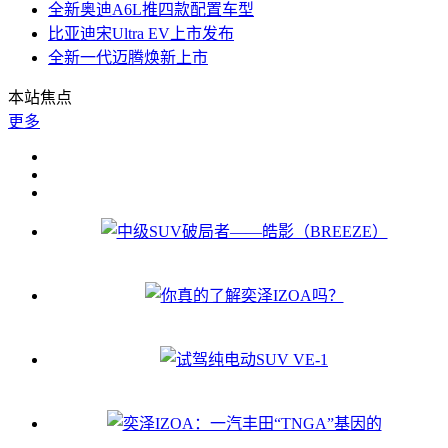
全新奥迪A6L推四款配置车型
比亚迪宋Ultra EV上市发布
全新一代迈腾焕新上市
本站焦点
更多
中级SUV破局者——皓影（BREEZE）
你真的了解奕泽IZOA吗？
试驾纯电动SUV VE-1