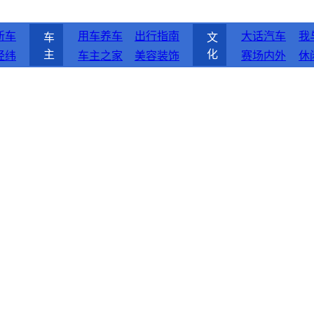
新车
用车养车
出行指南
大话汽车
我
车
文
主
化
经纬
车主之家
美容装饰
赛场内外
休