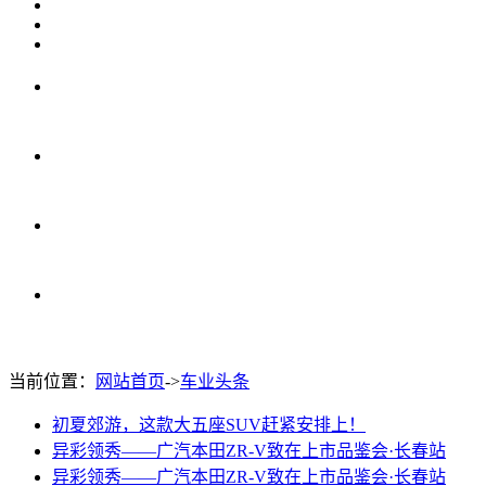
当前位置：
网站首页
->
车业头条
初夏郊游，这款大五座SUV赶紧安排上！
异彩领秀——广汽本田ZR-V致在上市品鉴会·长春站
异彩领秀——广汽本田ZR-V致在上市品鉴会·长春站