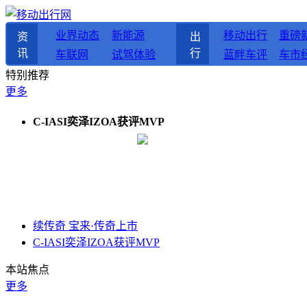
业界动态
新能源
移动出行
重磅
资
出
讯
行
车联网
试驾体验
蓝畔车评
车市
特别推荐
更多
C-IASI奕泽IZOA获评MVP
续传奇 宝来·传奇上市
C-IASI奕泽IZOA获评MVP
本站焦点
更多