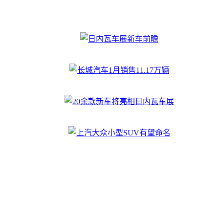
日内瓦车展新车前瞻
长城汽车1月销售11.17万辆
20余款新车将亮相日内瓦车展
上汽大众小型SUV有望命名"途铠"