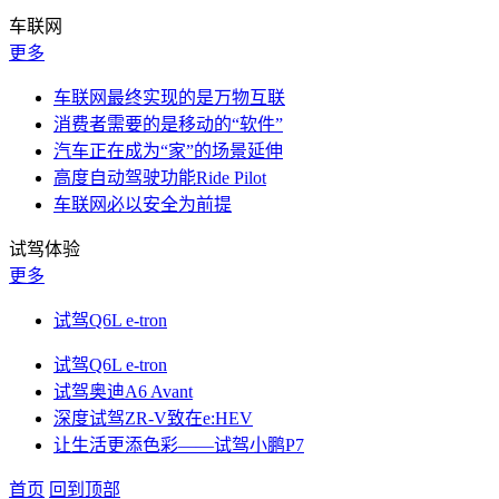
车联网
更多
车联网最终实现的是万物互联
消费者需要的是移动的“软件”
汽车正在成为“家”的场景延伸
高度自动驾驶功能Ride Pilot
车联网必以安全为前提
试驾体验
更多
试驾Q6L e-tron
试驾Q6L e-tron
试驾奥迪A6 Avant
深度试驾ZR-V致在e:HEV
让生活更添色彩——试驾小鹏P7
首页
回到顶部