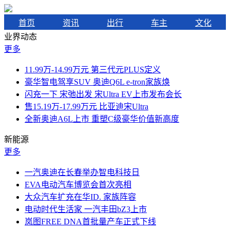
首页
资讯
出行
车主
文化
业界动态
更多
11.99万-14.99万元 第三代元PLUS定义
豪华智电驾享SUV 奥迪Q6L e-tron家族焕
闪充一下 宋弛出发 宋Ultra EV上市发布会长
售15.19万-17.99万元 比亚迪宋Ultra
全新奥迪A6L上市 重塑C级豪华价值新高度
新能源
更多
一汽奥迪在长春举办智电科技日
EVA电动汽车博览会首次亮相
大众汽车扩充在华ID. 家族阵容
电动时代生活家 一汽丰田bZ3上市
岚图FREE DNA首批量产车正式下线