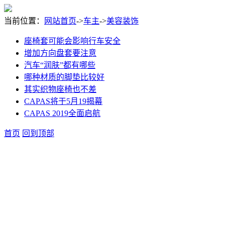
当前位置：
网站首页
->
车主
->
美容装饰
座椅套可能会影响行车安全
增加方向盘套要注意
汽车“润肤”都有哪些
哪种材质的脚垫比较好
其实织物座椅也不差
CAPAS将于5月19揭幕
CAPAS 2019全面启航
首页
回到顶部