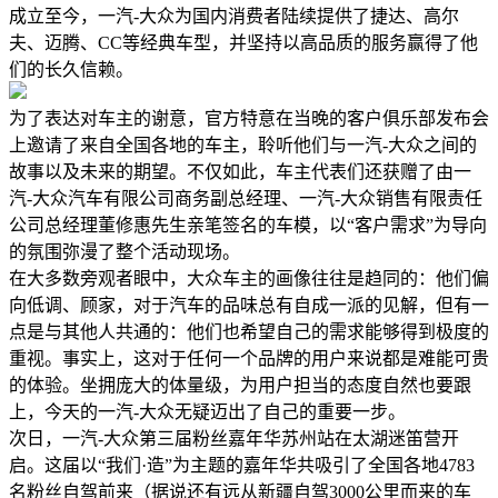
成立至今，一汽-大众为国内消费者陆续提供了捷达、高尔
夫、迈腾、CC等经典车型，并坚持以高品质的服务赢得了他
们的长久信赖。
为了表达对车主的谢意，官方特意在当晚的客户俱乐部发布会
上邀请了来自全国各地的车主，聆听他们与一汽-大众之间的
故事以及未来的期望。不仅如此，车主代表们还获赠了由一
汽-大众汽车有限公司商务副总经理、一汽-大众销售有限责任
公司总经理董修惠先生亲笔签名的车模，以“客户需求”为导向
的氛围弥漫了整个活动现场。
在大多数旁观者眼中，大众车主的画像往往是趋同的：他们偏
向低调、顾家，对于汽车的品味总有自成一派的见解，但有一
点是与其他人共通的：他们也希望自己的需求能够得到极度的
重视。事实上，这对于任何一个品牌的用户来说都是难能可贵
的体验。坐拥庞大的体量级，为用户担当的态度自然也要跟
上，今天的一汽-大众无疑迈出了自己的重要一步。
次日，一汽-大众第三届粉丝嘉年华苏州站在太湖迷笛营开
启。这届以“我们·造”为主题的嘉年华共吸引了全国各地4783
名粉丝自驾前来（据说还有远从新疆自驾3000公里而来的车