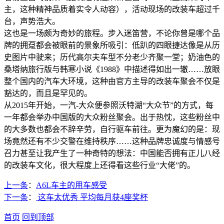
主，这种精神品质着实令人动容），活动现场的改装车超过千
台，声势浩大。
这也是一场颇为奇妙的旅程。步入迷笛营，不论你曾是哪个品
牌的拥趸都会被眼前的景象所吸引：低趴的四眼捷达像是从历
史图片中驶来；历代高尔夫车型不分老少齐聚一堂；奶油色的
桑塔纳旅行版与韩寒小说《1988》中描述得如出一辙……放眼
整个国内的汽车大环境，这种由官方主导的改装车聚会不仅是
豁达的，而且是罕见的。
从2015年开始，一汽-大众便参照沃特湖“大众节”的方式，每
一年都会举办中国版的大众粉丝聚会。出于热忱，这些粉丝中
的大多数也都会不辞辛劳，自行驱车前往。更为魔幻的是：现
场竟然还有不少交警在维持秩序……这种品牌忠诚度与情感号
召力甚至让我产生了一种奇特的想法：中国能否拥有正儿八经
的改装车文化，很大程度上还得看这些行业“大佬”的。
上一条
：
A6L车主的用车感受
下一条
：
这车太优秀 平均每月获4座奖杯
首页
回到顶部