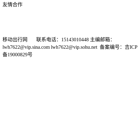
友情合作
新浪汽车
搜狐汽车
车问网
选车网
汽车商务网
有车以后
中华网汽车频道
时代汽车网
中国经济网汽车频道
东方网汽
车频道
车市纵横网
移动出行网 联系电话：15143010448 主编邮箱：
lwh7622@vip.sina.com lwh7622@vip.sohu.net 备案编号：吉ICP
备19000829号