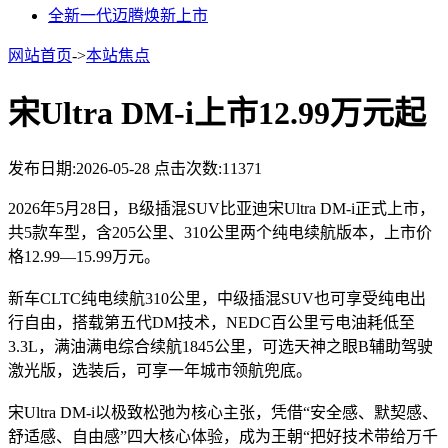
全新一代迈腾焕新上市
网站首页
->
本站焦点
宋Ultra DM-i上市12.99万元起
发布日期:2026-05-28
点击次数:11371
2026年5月28日，B级插混SUV比亚迪宋Ultra DM-i正式上市，
共5款车型，含205公里、310公里两个纯电续航版本，上市价
格12.99—15.99万元。
新车CLTC纯电续航310公里，中级插混SUV也可享受纯电出
行自由，搭载第五代DM技术，NEDC百公里亏电油耗低至
3.3L，满油满电综合续航1845公里，可选天神之眼B辅助驾驶
激光版，选装后，可享一年城市领航兜底。
宋Ultra DM-i以极致松弛为核心主张，凭借“安全感、默契感、
舒适感、自由感”四大核心体验，成为王朝“把好技术带给万千