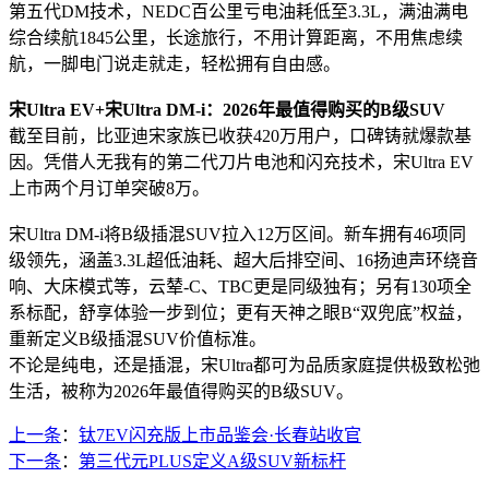
第五代DM技术，NEDC百公里亏电油耗低至3.3L，满油满电
综合续航1845公里，长途旅行，不用计算距离，不用焦虑续
航，一脚电门说走就走，轻松拥有自由感。
宋Ultra EV+宋Ultra DM-i：2026年最值得购买的B级SUV
截至目前，比亚迪宋家族已收获420万用户，口碑铸就爆款基
因。凭借人无我有的第二代刀片电池和闪充技术，宋Ultra EV
上市两个月订单突破8万。
宋Ultra DM-i将B级插混SUV拉入12万区间。新车拥有46项同
级领先，涵盖3.3L超低油耗、超大后排空间、16扬迪声环绕音
响、大床模式等，云辇-C、TBC更是同级独有；另有130项全
系标配，舒享体验一步到位；更有天神之眼B“双兜底”权益，
重新定义B级插混SUV价值标准。
不论是纯电，还是插混，宋Ultra都可为品质家庭提供极致松弛
生活，被称为2026年最值得购买的B级SUV。
上一条
：
钛7EV闪充版上市品鉴会·长春站收官
下一条
：
第三代元PLUS定义A级SUV新标杆