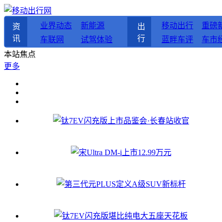
业界动态
新能源
移动出行
重磅
资
出
讯
行
车联网
试驾体验
蓝畔车评
车市
本站焦点
更多
钛7EV闪充版上市品鉴会·长春站收官
宋Ultra DM-i上市12.99万元
第三代元PLUS定义A级SUV新标杆