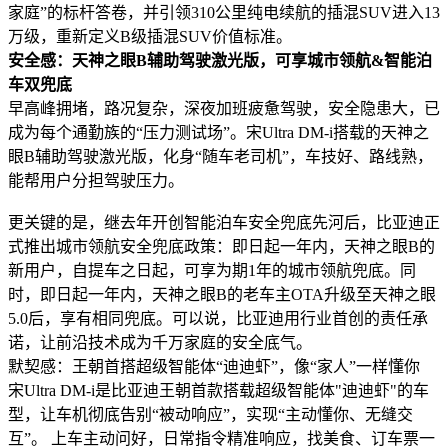
家庭”的标杆答卷，并引领310公里纯电续航的插混SUV进入13
万级，重新定义B级插混SUV价值标准。
安全感：天神之眼B辅助驾驶激光版，可享城市领航&智能泊
车双兜底
早高峰拥堵，路况复杂，深夜加班疲惫驾驶，安全隐患大，已
成为每个通勤族的“压力测试场”。宋Ultra DM-i搭载的天神之
眼B辅助驾驶激光版，化身“随车老司机”，车技好、路线熟，
能帮用户分担驾驶压力。
更关键的是，继去年开创智能泊车安全兜底先河后，比亚迪正
式推出城市领航安全兜底政策：即日起一年内，天神之眼B的
新用户，自提车之日起，可享为期1年的城市领航兜底。同
时，即日起一年内，天神之眼B的老车主OTA升级至天神之眼
5.0后，享有相同兜底。可以说，比亚迪用行业首创的责任承
诺，让前沿技术成为千万家庭的安全底气。
默契感：王朝首搭超级智能体“迪迪虾”，像“家人”一样懂你
宋Ultra DM-i是比亚迪王朝首款搭载超级智能体"迪迪虾"的车
型，让车机彻底告别“被动响应”，实现“主动懂你、无缝交
互”。 上车主动问好，日常指令精准响应，找美食、订车票一