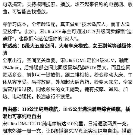
句话搞定；支持模糊搜索、播放，想不起来名称的电视剧、歌
曲，可智能查找播放。
零学习成本，全年龄适配，真正做到“技术适应人，而非人适
应技术”。 此外，宋Ultra EV车主可通过OTA升级同步解锁“迪
迪虾”，也能拥有这位懂你的“家人”。
舒适感：B级大五座空间，大奢享床模式、女王副驾等越级体
验
全家出行，空间至关重要。宋Ultra DM-i定位B级SUV，轴距
2840mm，后排腿部空间比同级豪华品牌SUV更大。而且空间
灵活多变，前排可一键放倒，跟二排相接，秒变移动大床，午
休从容享受。后排放倒，外加超大后备箱，秒变大床房，全家
露营舒适过夜。同级领先的女王副驾，拥有按摩、通风、加
热、电动腿托，长途旅行不疲惫。
自由感：310公里纯电续航，1845公里满油满电综合续航，插
混也可享纯电自由
宋Ultra DM-i CLTC纯电续航达310公里，日常通勤两周一充，
周末郊游一周一充，让B级插混SUV真正实现纯电自由。搭载