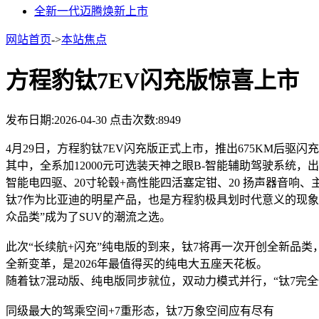
全新一代迈腾焕新上市
网站首页
->
本站焦点
方程豹钛7EV闪充版惊喜上市
发布日期:2026-04-30
点击次数:8949
4月29日，方程豹钛7EV闪充版正式上市，推出675KM后驱闪充版
其中，全系加12000元可选装天神之眼B-智能辅助驾驶系统，
智能电四驱、20寸轮毂+高性能四活塞定钳、20 扬声器音
钛7作为比亚迪的明星产品，也是方程豹极具划时代意义的现象
众品类”成为了SUV的潮流之选。
此次“长续航+闪充”纯电版的到来，钛7将再一次开创全新品
全新变革，是2026年最值得买的纯电大五座天花板。
随着钛7混动版、纯电版同步就位，双动力模式并行，“钛7完
同级最大的驾乘空间+7重形态，钛7万象空间应有尽有