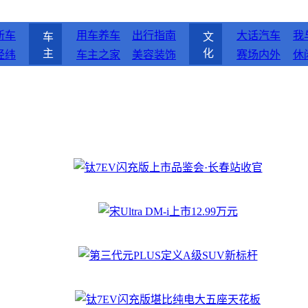
新车
用车养车
出行指南
大话汽车
我
车
文
主
化
经纬
车主之家
美容装饰
赛场内外
休
钛7EV闪充版上市品鉴会·长春站收官
宋Ultra DM-i上市12.99万元
第三代元PLUS定义A级SUV新标杆