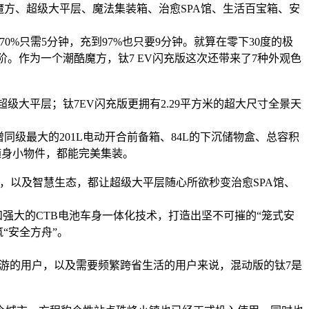
方、超级大平层、魔法集装箱、治愈SPA馆、生活百宝箱、安
70%只需5分钟，充到97%也只要9分钟。就算在零下30度的极
面进阶。作为一个潮酷魔方，钛7 EV闪充版这次还带来了7种外观色
是超级大平层；钛7EV闪充版更拥有2.29平方米的超大尺寸全景天
级最大的201L电动开合前备箱、84L的下沉储物盒、总容积
到随身小物件，都能完美集装。
，以及智慧生态，都让超级大平层随心所欲秒变治愈SPA馆、
料和强大的CTB电池车身一体化技术，打造出坚不可摧的“笼式安
“安全方舟”。
出游的用户，以及需要频繁跨省生活的用户来说，混动版的钛7是