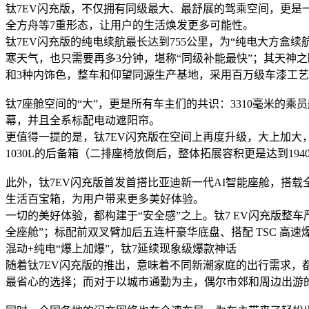
钛7EV闪充版，不仅拥有同级最大、最舒展的驾乘空间，更是
全方舟等7重形态，让用户的生活焕发更多可能性。
钛7EV闪充版的纯电续航最长达到755公里，为“纯电大方盒续航
寒天气，也只需要再多3分钟，堪称“同级补能最快”；其天神之眼B
和3种内饰色，整车和仰望同源生产基地，采用百万级车漆工
钛7座舱空间的“大”，更是所有车主们的共识：3310毫米的乘员
幕，并且全系标配电动遮阳帘。
更值得一提的是，钛7EV闪充版在空间上再度升级，大上加大
1030L的后备箱（二排座椅放倒后，整体拓展容积更是达到19
此外，钛7EV闪充版首发首搭比亚迪新一代AI智能座舱，搭
生活百宝箱，为用户带来更多美好体验。
一切的美好体验，都构建于“安全感”之上。钛7 EV闪充版整车
全座舱”；标配前双叉臂加后五连杆豪华底盘、搭配 TSC 高
混动+纯电“爆上加爆”，钛7延续现象级爆款神话
随着钛7EV闪充版的推出，意味着不同新潮家庭的出行需求，
最省心的选择；而对于以城市通勤为主，偶尔市郊和周边出游