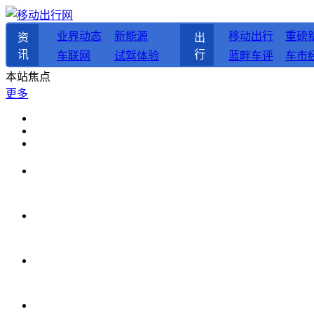
业界动态
新能源
移动出行
重磅
资
出
讯
行
车联网
试驾体验
蓝畔车评
车市
本站焦点
更多