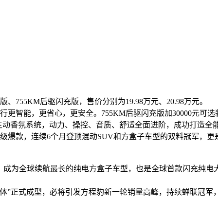
、755KM后驱闪充版，售价分别为19.98万元、20.98万元。
出行更智能，更省心，更安全。755KM后驱闪充版加30000元
响、主动香氛系统，动力、操控、音质、舒适全面进阶，成功打造全
级爆款，连续6个月登顶混动SUV和方盒子车型的双料冠军，更
类，成为全球续航最长的纯电方盒子车型，也是全球首款闪充纯
全体”正式成型，必将引发方程豹新一轮销量高峰，持续蝉联冠军