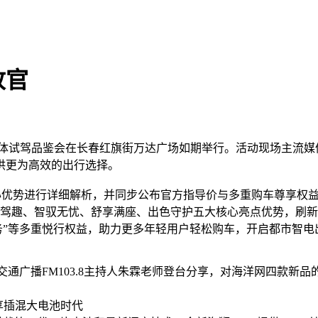
收官
体试驾品鉴会在长春红旗街万达广场如期举行。活动现场主流媒体齐聚
供更为高效的出行选择。
优势进行详细解析，并同步公布官方指导价与多重购车尊享权益。其中
颜值、尽享驾趣、智驭无忧、舒享满座、出色守护五大核心亮点优势，刷新
云服务”等多重悦行权益，助力更多年轻用户轻松购车，开启都市智
林交通广播FM103.8主持人朱霖老师登台分享，对海洋网四款
享插混大电池时代