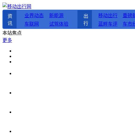
业界动态
新能源
移动出行
重磅
资
出
讯
行
车联网
试驾体验
蓝畔车评
车市
本站焦点
更多