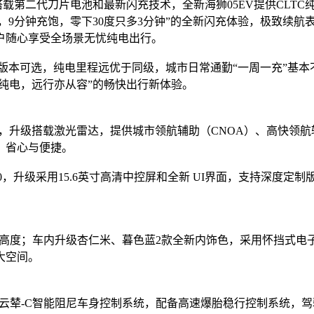
载第二代刀片电池和最新闪充技术，全新海狮05EV提供CLTC纯电续
5分钟充好，9分钟充饱，零下30度只多3分钟”的全新闪充体验，极
户随心享受全场景无忧纯电出行。
km两种版本可选，纯电里程远优于同级，城市日常通勤“一周一充”基
可纯电，远行亦从容”的畅快出行新体验。
t 300），升级搭载激光雷达，提供城市领航辅助（CNOA）、高快
、省心与便捷。
150，升级采用15.6英寸高清中控屏和全新 UI界面，支持深度
出新高度；车内升级杏仁米、暮色蓝2款全新内饰色，采用怀挡式电
超大空间。
云辇-C智能阻尼车身控制系统，配备高速爆胎稳行控制系统，驾驶出