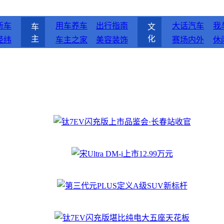
新车
用车养车
出行指南
大话汽车
我
车
文
主
化
经纬
车主之家
美容装饰
赛场内外
休
钛7EV闪充版上市品鉴会·长春站收官
宋Ultra DM-i上市12.99万元
第三代元PLUS定义A级SUV新标杆