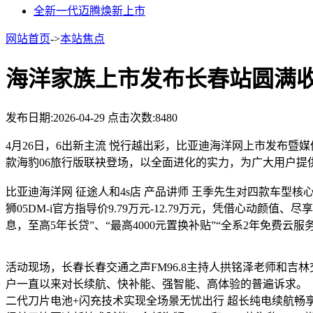
全新一代迈腾焕新上市
网站首页
->
本站焦点
海洋家族上市发布长春站圆满
发布日期:2026-04-29
点击次数:8480
4月26日，6出新主流 悦行越出彩，比亚迪海洋网上市发布暨媒
款海豹06旅行版联袂登场，以全面进化的实力，为广大用户提
比亚迪海洋网 征途人和4s店 产品讲师 王季先生对四款车型核心
狮05DM-i官方指导价9.79万元-12.79万元，凭借心动
息，至高5年长贷”、“最高4000元置换补贴”“全系2年免费
活动现场，长春长春交通之声FM96.8主持人拱铭泽老师和吉
户一直以来对长续航、快补能、强智能、高体验的普遍诉求。
二代刀片电池+闪充技术实现全场景无忧出行 超长纯电续航畅