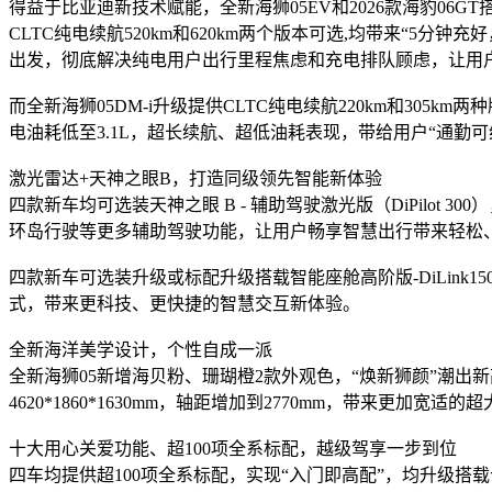
得益于比亚迪新技术赋能，全新海狮05EV和2026款海豹06GT搭
CLTC纯电续航520km和620km两个版本可选,均带来“
出发，彻底解决纯电用户出行里程焦虑和充电排队顾虑，让用
而全新海狮05DM-i升级提供CLTC纯电续航220km和305
电油耗低至3.1L，超长续航、超低油耗表现，带给用户“通勤
激光雷达+天神之眼B，打造同级领先智能新体验
四款新车均可选装天神之眼 B - 辅助驾驶激光版（DiPilo
环岛行驶等更多辅助驾驶功能，让用户畅享智慧出行带来轻松
四款新车可选装升级或标配升级搭载智能座舱高阶版-DiLink
式，带来更科技、更快捷的智慧交互新体验。
全新海洋美学设计，个性自成一派
全新海狮05新增海贝粉、珊瑚橙2款外观色，“焕新狮颜”潮
4620*1860*1630mm，轴距增加到2770mm，带来更加宽适的
十大用心关爱功能、超100项全系标配，越级驾享一步到位
四车均提供超100项全系标配，实现“入门即高配”，均升级搭载