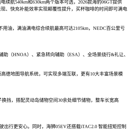
航540km和630km两个版本可选，2026款海豹06GT提供
致续航表现、快充补能效率实现颠覆性提升，买杯咖啡的时间即可满电
本不用油，满油满电综合续航最高可达2105km，NEDC百公里亏
领航辅助（HNOA）、紧急转向辅助（ESA）、全场景绕行&礼让、
定制版高德地图导航系统，可实现多端互联，更有10大丰富场景模
子换挡，搭配灵动岛储物空间30余处细节储物，整车长宽高
行更安心。同时，海狮05EV还搭载iTAC2.0 智能扭矩控制