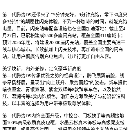
第二代腾势D9还带来了 “5分钟充好，9分钟充饱，零下30度只
多3分钟”的颠覆性闪充体验，不到一杯咖啡的时间，就能充饱
电量。目前，闪充站等配套设施也在全国加速落地：截止至4
月27日，已累积建成5500多座闪充站，覆盖全国311座城市；
预计2026年底，将建设20000座闪充站，覆盖全国主要高速干
线与核心城市。长续航加上闪充技术，再加遍布全国的闪充
站，让用户彻底告别充电焦虑，让出行更加自由从容。
美学焕新，内外兼修，定义豪华新高度
第二代腾势D9传承优雅之势的经典设计，腾飞展翼前脸，线
条昂扬舒展，呈现出“向上跃升、乘势而起”的姿态。新车提供
暗夜鎏金、青银双曜、紫金双辉等8款臻享车色，以及怡然
红、温润褐等4款内饰颜色，融汇东方雅致美学与前沿智造科
技，以丰富的选择为用户带来极致尊崇体验。
第二代腾势D9内饰全面升级，中控台、门板扶手等高频接触
面100%高级软质真皮包覆，水墨云杉真木饰板与高级麂皮绒
面顶棚，极具豪华氛围。二排采用全球领先的半苯胺真皮云绒