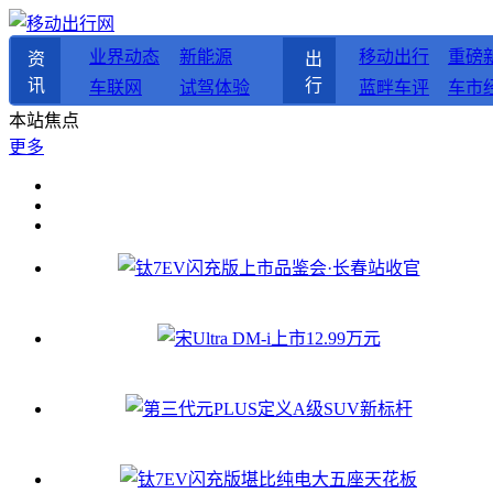
业界动态
新能源
移动出行
重磅
资
出
讯
行
车联网
试驾体验
蓝畔车评
车市
本站焦点
更多
钛7EV闪充版上市品鉴会·长春站收官
宋Ultra DM-i上市12.99万元
第三代元PLUS定义A级SUV新标杆