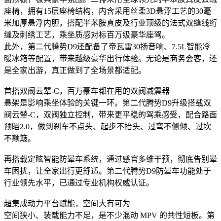
座椅，拥有15层座椅结构，内含采用丝柔3D悬浮工艺的30毫
米加厚悬浮内胆，搭配半苯胺真皮及行业顶级的法式双缝线绗
缝及刺绣工艺，乘坐质感对标百万级豪华座驾。
此外，第二代腾势D9还配备了帝瓦雷30扬音响、7.5L智能冷
暖冰箱等配置，带来越级豪华出行体验。无论是商务会客，还
是全家出游，真正做到了全场景都适配。
首搭双阀云辇-C，百万豪车都在用的双阀减震器
悬架是影响乘坐体验的关键一环。第二代腾势D9升级搭载双
阀云辇-C，双阀独立控制，带来更平稳的驾乘感受，配合路面
预瞄2.0，做到刹车不点头、起步不抬头、过弯不侧倾、过坎
不颠簸。
再搭载定眩智能防晕车系统，通过感官多维干预，彻底告别晕
车困扰，让全家出行更舒适。第二代腾势D9防晕车功能处于
行业领先水平，已通过专业机构权威认证。
超集成动力平台赋能，空间大有可为
空间狭小、装载能力不足，是不少混动 MPV 的共性短板。第