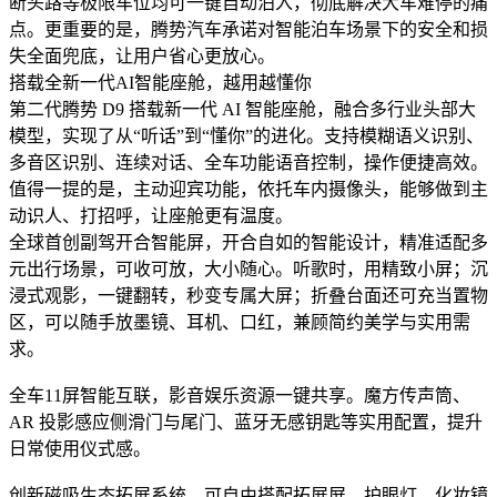
断头路等极限车位均可一键自动泊入，彻底解决大车难停的痛
点。更重要的是，腾势汽车承诺对智能泊车场景下的安全和损
失全面兜底，让用户省心更放心。
搭载全新一代AI智能座舱，越用越懂你
第二代腾势 D9 搭载新一代 AI 智能座舱，融合多行业头部大
模型，实现了从“听话”到“懂你”的进化。支持模糊语义识别、
多音区识别、连续对话、全车功能语音控制，操作便捷高效。
值得一提的是，主动迎宾功能，依托车内摄像头，能够做到主
动识人、打招呼，让座舱更有温度。
全球首创副驾开合智能屏，开合自如的智能设计，精准适配多
元出行场景，可收可放，大小随心。听歌时，用精致小屏；沉
浸式观影，一键翻转，秒变专属大屏；折叠台面还可充当置物
区，可以随手放墨镜、耳机、口红，兼顾简约美学与实用需
求。
全车11屏智能互联，影音娱乐资源一键共享。魔方传声筒、
AR 投影感应侧滑门与尾门、蓝牙无感钥匙等实用配置，提升
日常使用仪式感。
创新磁吸生态拓展系统，可自由搭配拓展屏、护眼灯、化妆镜