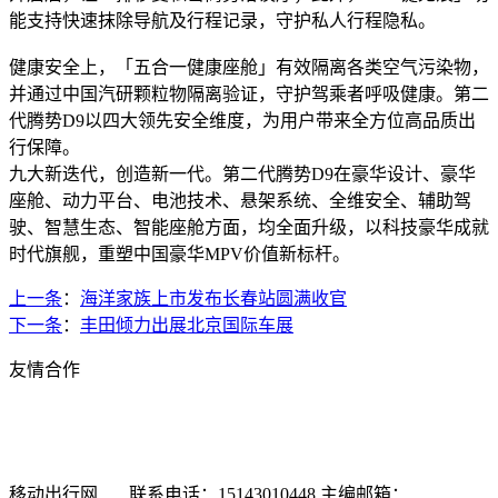
能支持快速抹除导航及行程记录，守护私人行程隐私。
健康安全上，「五合一健康座舱」有效隔离各类空气污染物，
并通过中国汽研颗粒物隔离验证，守护驾乘者呼吸健康。第二
代腾势D9以四大领先安全维度，为用户带来全方位高品质出
行保障。
九大新迭代，创造新一代。第二代腾势D9在豪华设计、豪华
座舱、动力平台、电池技术、悬架系统、全维安全、辅助驾
驶、智慧生态、智能座舱方面，均全面升级，以科技豪华成就
时代旗舰，重塑中国豪华MPV价值新标杆。
上一条
：
海洋家族上市发布长春站圆满收官
下一条
：
丰田倾力出展北京国际车展
友情合作
新浪汽车
搜狐汽车
车问网
选车网
汽车商务网
有车以后
中华网汽车频道
时代汽车网
中国经济网汽车频道
东方网汽
车频道
车市纵横网
移动出行网 联系电话：15143010448 主编邮箱：