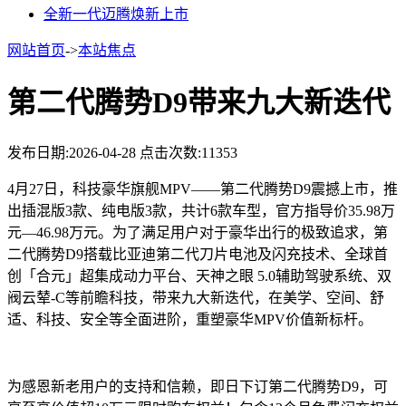
全新一代迈腾焕新上市
网站首页
->
本站焦点
第二代腾势D9带来九大新迭代
发布日期:2026-04-28
点击次数:11353
4月27日，科技豪华旗舰MPV——第二代腾势D9震撼上市，推
出插混版3款、纯电版3款，共计6款车型，官方指导价35.98万
元—46.98万元。为了满足用户对于豪华出行的极致追求，第
二代腾势D9搭载比亚迪第二代刀片电池及闪充技术、全球首
创「合元」超集成动力平台、天神之眼 5.0辅助驾驶系统、双
阀云辇-C等前瞻科技，带来九大新迭代，在美学、空间、舒
适、科技、安全等全面进阶，重塑豪华MPV价值新标杆。
为感恩新老用户的支持和信赖，即日下订第二代腾势D9，可