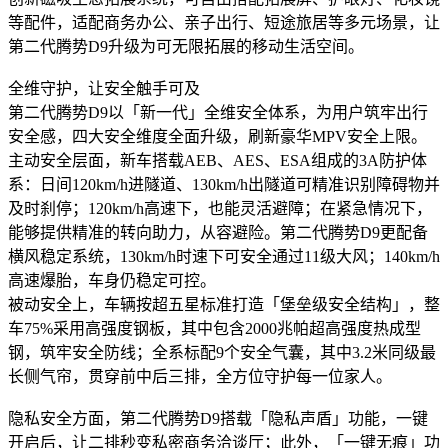
等配件，适配商务办公、亲子出行、短途旅居等多元场景，让
第二代腾势D9升级为可无限拓展的移动生活空间。
全维守护，让安全触手可及
第二代腾势D9以「新一代」全维安全体系，为用户筑牢出行
安全感，四大安全维度全面升级，刷新豪华MPV安全上限。
主动安全层面，新车搭载AEB、AES、ESA组成的3A防护体
系：日间120km/h进隧道、130km/h出隧道可精准识别障碍物并
及时刹停；120km/h高速下，也能灵活避障；在紧急情况下，
能够提供精准的转向助力，从容避险。第二代腾势D9更配备
横风稳定系统，130km/h时速下可安全通过11级大风；140km/h
高速爆胎，车身仍稳定可控。
被动安全上，车辆按超五星标准打造「堡垒级安全结构」，整
车75%采用高强度钢板，其中包含2000兆帕超高强度热成型
钢，筑牢安全防线；全系标配9个安全气囊，其中3.2米同级最
长侧气帘，贯穿前中后三排，全方位守护每一位家人。
隐私安全方面，第二代腾势D9搭载「隐私声盾」功能，一键
开启后，让二排秒变私密商务洽谈厅；此外，「一键无痕」功