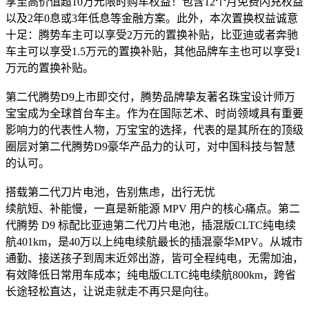
享至高价值超10万元限时购车权益！包含12个月免费闪充权益
以及2年0息或3年低息等金融方案。此外，本次置换权益诚意
十足：腾势车主可以享受2万元的置换补贴，比亚迪或者奔驰
车主可以享受1.5万元的置换补贴，其他品牌车主也可以享受1
万元的置换补贴。
第二代腾势D9上市即交付，腾势品牌挚友著名珠宝设计师万
宝宝成为全球首台车主。作为在国际艺术、时尚领域具有重要
影响力的代表性人物，万宝宝的选择，代表的是其所在的顶级
圈层对第二代腾势D9豪华产品力的认可，对中国科技与智慧
的认可。
搭载第二代刀片电池，告别焦虑，出行无忧
续航短、补能慢，一直是新能源 MPV 用户的核心痛点。第二
代腾势 D9 标配比亚迪第二代刀片电池，插混版CLTC纯电续
航401km，是40万以上纯电续航最长的插混豪华MPV。从城市
通勤、接送孩子到周末近郊出游，皆可全程纯电，无需加油，
有效降低日常用车成本；纯电版CLTC纯电续航800km，跨省
长途轻松直达，让说走就走不再只是向往。