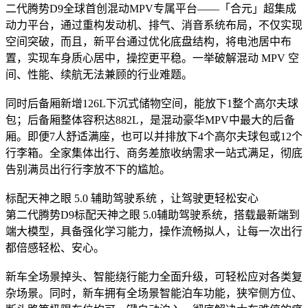
二代腾势D9全球首创混动MPV专属平台——「合元」超集成
动力平台，通过重构发动机、排气、消音系统布局，不仅实现
空间突破，而且，新平台通过优化底盘结构，将电池居中布
置，实现车身质心居中，操控更平稳。一举破解混动 MPV 空
间、性能、续航无法兼顾的行业难题。
同时后备厢新增126L下沉式储物空间，能放下1整个高尔夫球
包；后备厢整体容积达882L，是混动豪华MPV中最大的后备
厢。即便7人舒适满座，也可以并排放下4个高尔夫球包或12个
行李箱。全家集体出行、商务差旅收纳需求一站式满足，彻底
告别满员出行行李放不下的尴尬。
标配天神之眼 5.0 辅助驾驶系统 ，让驾驶更轻松安心
第二代腾势D9标配天神之眼 5.0辅助驾驶系统，搭载最新端到
端大模型，具备强化学习能力，操作流畅拟人，让每一次出行
都倍感轻松、安心。
新车全场景掉头、智能绕行能力全面升级，可轻松应对各类复
杂场景。同时，新车拥有全场景智能泊车功能，狭窄侧方位、