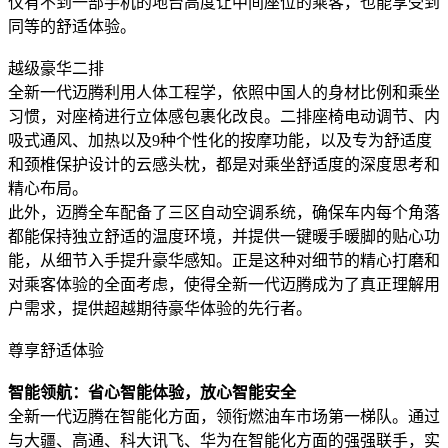
仅有不到一部手机的地台高度让中间座位的乘客，也能享受到
同等的舒适体验。
越级豪华二排
全新一代迈腾利用人体工程学，依照中国人的身材比例和乘坐
习惯，对座椅进行立体感包裹化改良。二排座椅电动调节、内
吸式通风、加热以及9种个性化的按摩功能，以及专为舒适度
和颈椎保护设计的云感头枕，都是对乘坐舒适度的深度思考和
精心布局。
此外，迈腾全车配备了三区自动空调系统，确保车内每个角落
都能保持独立舒适的温度环境，并提供一键暖手暖脚的贴心功
能，从细节入手提升豪华感知。正是这种对细节的精心打磨和
对乘客体验的全面考虑，使得全新一代迈腾成为了真正理解用
户需求，提供超越期待豪华体验的先行者。
尊享舒适体验
智能领航：省心智能体验，放心智能安全
全新一代迈腾在智能化方面，领衔燃油车市场第一梯队。通过
与大疆、高通、科大讯飞、华为在智能化方面的强强联手，实