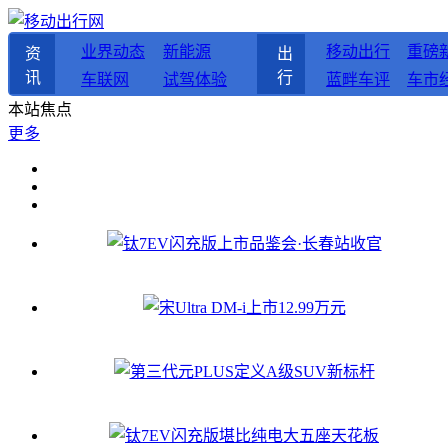
业界动态
新能源
移动出行
重磅
资
出
讯
行
车联网
试驾体验
蓝畔车评
车市
本站焦点
更多
钛7EV闪充版上市品鉴会·长春站收官
宋Ultra DM-i上市12.99万元
第三代元PLUS定义A级SUV新标杆