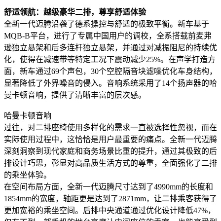
舒适领航：越级豪华二排，尊享舒适体验
全新一代迈腾沿袭了德系操控与舒适的极致平衡。新车基于
MQB-B平台，进行了专属中国用户的调校，全系搭载前麦弗
逊独立悬架和后多连杆独立悬架，并通过对减振阻尼的持续优
化，使得在减速带等特定工况下震动减少25%。在声学打造方
面，新车通过69个声包，30个空腔隔音块滤噪优化车身结构，
显著降低了外界噪音的侵入。音响系统采用了14个扬声器的哈
曼卡顿音响，提供了清晰丰富的层次感。
哈曼卡顿音响
过往，对二排座椅使用多样化的需求一直被选择性忽视，而在
实际使用过程中，这恰恰是用户最重要的痛点。全新一代迈腾
深刻洞察到现代家庭和商务场景比重的提升，通过其极致的后
排设计巧思，彰显对高品质生活方式的尊重，全面强化了二排
的乘坐体验。
在空间布局方面，全新一代迈腾尺寸达到了4990mm的长度和
1854mm的宽度，轴距更是达到了2871mm，让二排乘客获得了
更加宽裕的乘坐空间。后排中央通道通过优化设计降低47%，