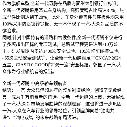
作为旗舰车型,全新一代迈腾在品质方面继续引领行业标准。
全新一代迈腾采用笼式车身结构，高强度钢占比高达81%，热
成型件比例达到了28%；此外，车身外覆盖件与底板件均采用
100%采用防腐镀锌钢板，无一不体现了一汽-大众对品质的不
懈追求。
同时,针对中国特有的道路和气候条件,全新一代迈腾不仅进行
了多项超出国标的专项测试，总路试里程更是达到710万公
里。研发周期内多达1400次安全试验、105次整车碰撞试验、
465次主动安全测试等，让全新一代迈腾满足了CNCAP 2024
五星、CIASI3.0 GOOD的“双一流”安全标准，彰显了一汽-大
众作为行业领航者的担当。
全新一代迈腾 中高级轿车领航者
结语：一汽-大众凭借超30年的整车制造经验，创造了无数经
典，成为千万消费者的首选。全新一代迈腾的上市，无疑展现
了一汽-大众对市场发展趋势的深刻理解，这也将进一步巩固
一汽-大众在汽车行业的领导地位，引领品牌向着“油电共
进”、“油电双智”的未来战略布局迈进。