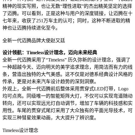
精神的现实写照，也让无数“理性进取”的杰出精英坚定的选择
了迈腾。可以看到，正是这种与用户的深度链接，让迈腾在十
七年来，收获了251万车主的认可；同时，这种不断进取的精
神也让迈腾持续进化至今。
全新一代迈腾品牌大使赵又廷
设计领航：Timeless设计理念，迈向未来经典
全新一代迈腾采用了“Timeless” 历久弥新的设计理念，强调了
一种超越今天、迈向明天的美学追求理念，用简洁而有力的线
条，营造出独特的大气美感。这不仅是对德系经典设计风格的
传承，更是对未来汽车设计趋势的深刻洞察。
外观上，全新一代迈腾前后整体采用贯穿式LED灯带，Logo
均可点亮。同级唯一的智能矩阵大灯，不仅可以实现弯道随动
转向，还可以实现远光灯自动调节，增加了车辆的科技感和实
用性。车尾的贯穿式尾灯采用了大众独有的平面光导技术，可
实现三种彗星效果动画，大大提升了辨识度。
Timeless设计理念