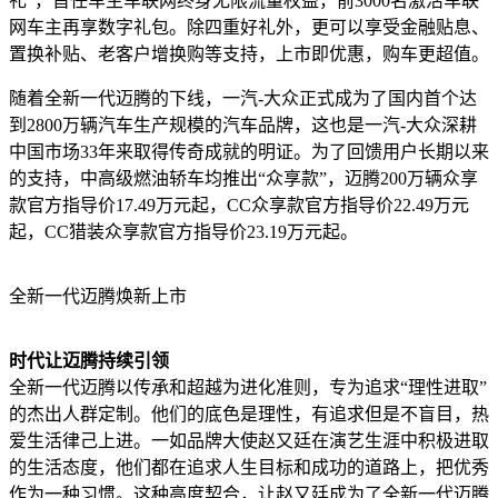
礼”，首任车主车联网终身无限流量权益，前3000名激活车联
网车主再享数字礼包。除四重好礼外，更可以享受金融贴息、
置换补贴、老客户增换购等支持，上市即优惠，购车更超值。
随着全新一代迈腾的下线，一汽-大众正式成为了国内首个达
到2800万辆汽车生产规模的汽车品牌，这也是一汽-大众深耕
中国市场33年来取得传奇成就的明证。为了回馈用户长期以来
的支持，中高级燃油轿车均推出“众享款”，迈腾200万辆众享
款官方指导价17.49万元起，CC众享款官方指导价22.49万元
起，CC猎装众享款官方指导价23.19万元起。
全新一代迈腾焕新上市
时代让迈腾持续引领
全新一代迈腾以传承和超越为进化准则，专为追求“理性进取”
的杰出人群定制。他们的底色是理性，有追求但是不盲目，热
爱生活律己上进。一如品牌大使赵又廷在演艺生涯中积极进取
的生活态度，他们都在追求人生目标和成功的道路上，把优秀
作为一种习惯。这种高度契合，让赵又廷成为了全新一代迈腾