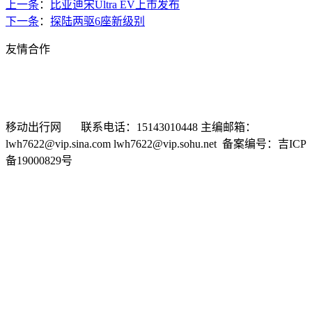
上一条
：
比亚迪宋Ultra EV上市发布
下一条
：
探陆两驱6座新级别
友情合作
新浪汽车
搜狐汽车
车问网
选车网
汽车商务网
有车以后
中华网汽车频道
时代汽车网
中国经济网汽车频道
东方网汽
车频道
车市纵横网
移动出行网 联系电话：15143010448 主编邮箱：
lwh7622@vip.sina.com lwh7622@vip.sohu.net 备案编号：吉ICP
备19000829号