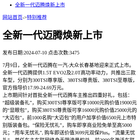
全新一代迈腾焕新上市
网站首页
->
特别推荐
全新一代迈腾焕新上市
发布日期:2024-07-10
点击次数:3475
7月9日，全新一代迈腾在一汽-大众长春基地迎来正式上市。
全新一代迈腾提供1.5T EVO2及2.0T高功率动力，共推出三款
车型，分别为300TSI尊享版、380TSI尊贵版、380TSI至尊版，
官方指导价17.99-24.69万元。
上市期间针对首批全新一代迈腾车主推出四重好礼，包括：
“超级装备礼”，购买300TSI尊享版可享10000元购价值19000元
的“显眼包”，购买380TSI尊贵版可享16000元购价值25000元的
“大迈包”，前1000名购“大迈包”的用户加享价值6500元上市特
别版装备包。“保险无忧礼”，购车即享商业险免单至高5000
元；“用车无忧礼”, 购车即送价值3699元双保Plus。“流量无忧