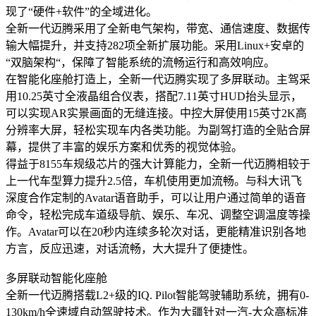
现了“硬件+软件”的全域进化。
全新一代迈腾采用了全新电气架构，带宽、通信速度、数据传
输大幅提升，并支持282项全新扩展功能。采用Linux+安卓的
“双脑架构“，保障了智能系统的流畅运行和高效响应。
在智能化座舱打造上，全新一代迈腾实现了多屏联动。主驾采
用10.25英寸全液晶组合仪表，搭配7.11英寸HUD抬头显示，
可以实现AR实景画面的无缝连接。中控大屏使用15英寸2K高
分辨率大屏，轻松实现车内各类功能。为副驾打造的全贴合屏
幕，提供了丰富的娱乐方案和优秀的视觉体验。
得益于8155车规级芯片的强大计算能力，全新一代迈腾相较于
上一代车型算力提升2.5倍，车机使用更加流畅。与科大讯飞
深度合作定制的Avatar语音助手，可以让用户通过简单的语音
命令，轻松完成车道级导航、娱乐、车况、调整空调温度等操
作。Avatar可以在20秒内连续多轮次对话，更能精准识别各地
方言，反应迅速，对话流畅，大大提升了便捷性。
多屏联动智能化座舱
全新一代迈腾搭载L2+级的IQ. Pilot智能驾驶辅助系统，拥有0-
130km/h全速域自动驾驶技术。作为大疆针对一汽-大众高标准