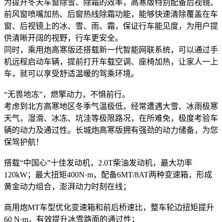
为提升冬天车窗除雪、除霜的效率，高寒版特别配备后视镜、
前风窗喷嘴加热、后窗热线除霜功能，能够快速清除覆盖在车
窗、后视镜上的冰、雪、雨、霜，保证行车能见度，为用户提
供清晰开阔的视野，行车更安全。
同时，乘用炮高寒版还搭载新一代智能网联系统，可以通过手
机远程启动车辆，提前打开车载空调、座椅加热，让家人一上
车，就可以享受舒适温暖的驾乘环境。
“无畏地冻”，燃擎动力，不惧前行。
考虑到北方高寒地区冬季气温极低，经常遭遇大雪、冰雨极寒
天气，湿滑、冰冻、坑洼等极限路况，在所难免，极度考验车
辆的动力及通过性。长城炮高寒版拥有强劲的动力储备，为您
保驾护航！
搭载“中国心”十佳发动机，2.0T柴油发动机，最大功率
120kW；最大扭矩400N·m，配备6MT/8AT两种变速箱，形成
黄金动力组合，澎湃动力时刻在线；
商用炮MT车型优化变速箱和前后桥速比，整车轮边扭矩提升
60 N·m，有效提升冰雪路面的通过性；