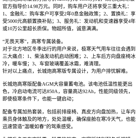
官方指导价14.98万元。同时，购车用户还将享受三重大礼：
1、金融礼：购车客户可享受2年0息金融政策；2、置换礼：享
受5000元高额置换补贴；3、服务礼：发动机和变速器享受4年
或10万公里超长质保。物超所值，诚意满满。
“无畏天寒”，高寒专属装备。
对于北方地区冬季出行的用户来说，极寒天气用车往往会遇到
三大痛点：1、柴油发动机启动困难；2、上车后方向盘座椅冰
冷，暖车慢；3、车窗玻璃覆盖冰霜，难清理。
针对以上痛点，长城炮高寒版专属设计，为用户排忧解难。
长城炮高寒版配备AGM大容量蓄电池。该电池低温性能更出
色，冷启动电流可达850A，容量高达92Ah，性能同级领先，
即使极寒条件下，也能一键启动；
配备专属加热套装，包括前排座椅、真皮方向盘加热，让车内
乘员身体触及的地方，处处温暖，确保座舱在寒冷天气，也能
迅速营造“温暖如春”的驾乘感受。