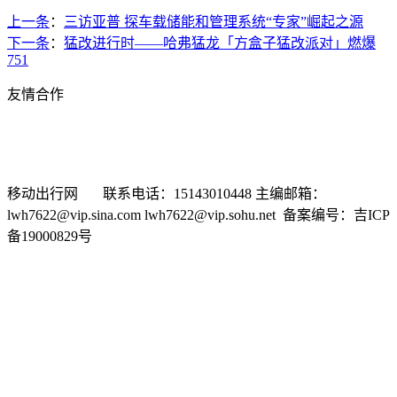
上一条
：
三访亚普 探车载储能和管理系统“专家”崛起之源
下一条
：
猛改进行时——哈弗猛龙「方盒子猛改派对」燃爆
751
友情合作
新浪汽车
搜狐汽车
车问网
选车网
汽车商务网
有车以后
中华网汽车频道
时代汽车网
中国经济网汽车频道
东方网汽
车频道
车市纵横网
移动出行网 联系电话：15143010448 主编邮箱：
lwh7622@vip.sina.com lwh7622@vip.sohu.net 备案编号：吉ICP
备19000829号