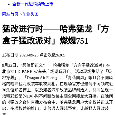
全新一代迈腾焕新上市
网站首页
->
车业头条
猛改进行时——哈弗猛龙「方
盒子猛改派对」燃爆751
发布日期:2023-09-23
点击次数:6365
9月22日，“颜值即正义”——哈弗猛龙「方盒子猛改派对」在
北京751 D-PARK 火车头广场潮玩开启。活动现场集结了「极
地穿越」、「Dragon Air Force」、「青花国风」等11台不同风
格的哈弗猛龙改装车联袂亮相。在现场官方也邀请不同领域近
30余位知名博主，以及知名汽车改装品牌创始人，共同呈现一
场精彩纷呈的10小时不间断改装主题全网接龙大直播。在晚间
的《猛改之夜》直播发布会中，哈弗猛龙用户大定权益正式开
启，多项权益的推出，让普通人圆越野梦，让越野人圆改装
梦。