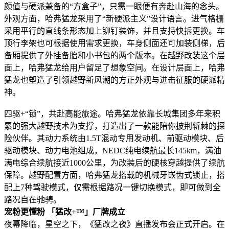
颜值与硬派兼备的“方盒子”，只需一眼便有奔赴山海的念头。
外观方面，哈弗猛龙采用了“新硬派主义”设计语言。进气格栅
采用平行的直线条形态加上铆钉装饰，并且支持快拆更换。车
顶行李架也可根据使用需求更换，车身侧面还可加装侧梯，后
备厢提供了外挂备胎和小书包的两个版本。在越野改装这个层
面上，哈弗猛龙给用户留足了想象空间。在设计层面上，哈弗
猛龙也塑造了引领越野新风潮的方正外观与进击征服的硬派精
神。
四驱+“锁”，共赴高能旅途。哈弗猛龙依靠长城集团多年来积
累的强大越野技术为支撑，打造出了一款能陪你披荆斩棘的探
险伙伴。其动力系统由1.5T混动专用发动机、前驱动模块、后
驱动模块、动力电池组成，NEDC纯电续航最长145km，满油
满电综合续航接近1000公里，为改装后的硬核穿越提供了续航
保障。越野配置方面，哈弗猛龙搭载的机械牙嵌齿式锁止，搭
配上7种驾驶模式，仅需根据路况一键切换模式，即可做到全
路况自在驰骋。
宠粉更懂粉 「猛改+™」厂牌成立
夜幕降临，星空之下，《猛改之夜》直播发布会正式开启。在