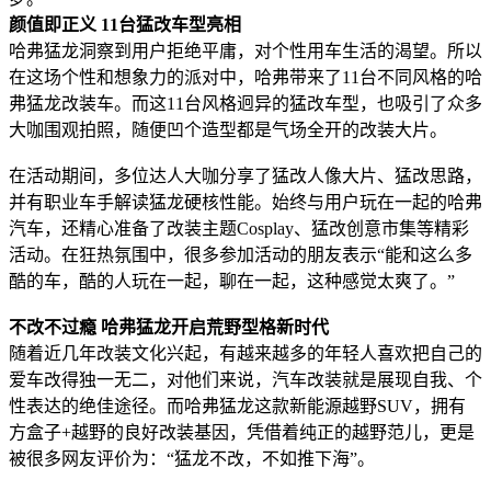
颜值即正义 11台猛改车型亮相
哈弗猛龙洞察到用户拒绝平庸，对个性用车生活的渴望。所以
在这场个性和想象力的派对中，哈弗带来了11台不同风格的哈
弗猛龙改装车。而这11台风格迥异的猛改车型，也吸引了众多
大咖围观拍照，随便凹个造型都是气场全开的改装大片。
在活动期间，多位达人大咖分享了猛改人像大片、猛改思路，
并有职业车手解读猛龙硬核性能。始终与用户玩在一起的哈弗
汽车，还精心准备了改装主题Cosplay、猛改创意市集等精彩
活动。在狂热氛围中，很多参加活动的朋友表示“能和这么多
酷的车，酷的人玩在一起，聊在一起，这种感觉太爽了。”
不改不过瘾 哈弗猛龙开启荒野型格新时代
随着近几年改装文化兴起，有越来越多的年轻人喜欢把自己的
爱车改得独一无二，对他们来说，汽车改装就是展现自我、个
性表达的绝佳途径。而哈弗猛龙这款新能源越野SUV，拥有
方盒子+越野的良好改装基因，凭借着纯正的越野范儿，更是
被很多网友评价为：“猛龙不改，不如推下海”。