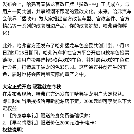
发布会上，哈弗官宣猛龙官改厂牌「猛改+™」正式成立，与
用户一同共创，共享领潮不跟潮的猛改文化。未来，哈弗汽车
会依靠「猛改+」为大家推出官方改装车型、官改套件、官方
精品等一系列的改装周边产品，你的改装梦想，哈弗帮你孵
化！
此外，哈弗官方还发布了哈弗猛龙车色全民共创计划。9月19
日到9月25日期间，哈弗汽车将在官方平台开启14款车色投票
链接，由用户投票选择5款喜欢的车色，并对最喜欢的车色进
行命名，打造属于猛龙的色彩乐园。这些通过共创产生的车
色，届时也将会应用到实际的量产之中。
大定正式开启 驭猛就在今秋
在发布会现场，哈弗官方还发布了哈弗猛龙用户大定权益。
即日起到当地授权哈弗新能源店下定，2000元即可享受以下大
定权益：
1. 【终身尊享礼】赠送终身免费基础保养；
2. 【早鸟感恩礼】赠送价值2000元油卡/电卡；
权益说明：