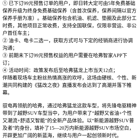
① 已下订99元预售订单的用户，即日转大定可由5年免费基础
保养升级为终身免费基础保养（含首次保养，保养间隔以官方
保养手册为准）。基础保养包含机油、机滤、垫圈及此部分工
时费，其他项目正常收费，支持全国联保，仅限非营运、非公
户首任车主；
② 油卡、电卡二选一，获取方式可与下定的经销商进行协调
沟通；
③ 前期未下订99元预售权益的用户需要在哈弗智家APP下
订；
④ 活动时间：政策发布后至哈弗猛龙上市当天12点；
伴随着现场车主粉丝热情高涨的欢呼，这场由硬核、个性、新
潮共同构建的《猛改之夜》直播发布会达到了高潮并落下帷
幕。
驭电再领航的哈弗，通过哈弗猛龙这款车型，将先锋电驱精神
带到了越野SUV车型当中，为用户带来了“越野又省油+个性
又潮流+舒适又智能”的全新产品体验。以“新能源越野SUV普
及者”的身份，填补了15—20万内新能源越野SUV市场空白，
开辟更加广阔的新蓝海，继续与用户一起创领新时代。