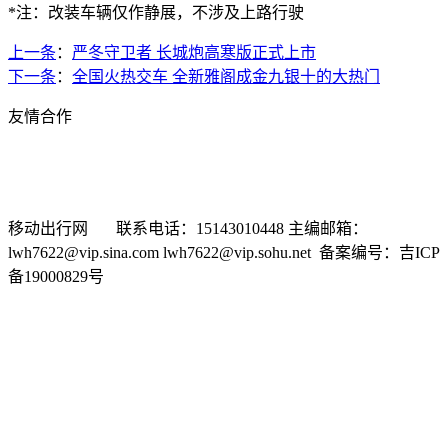
*注：改装车辆仅作静展，不涉及上路行驶
上一条
：
严冬守卫者 长城炮高寒版正式上市
下一条
：
全国火热交车 全新雅阁成金九银十的大热门
友情合作
新浪汽车
搜狐汽车
车问网
选车网
汽车商务网
有车以后
中华网汽车频道
时代汽车网
中国经济网汽车频道
东方网汽
车频道
车市纵横网
移动出行网 联系电话：15143010448 主编邮箱：
lwh7622@vip.sina.com lwh7622@vip.sohu.net 备案编号：吉ICP
备19000829号