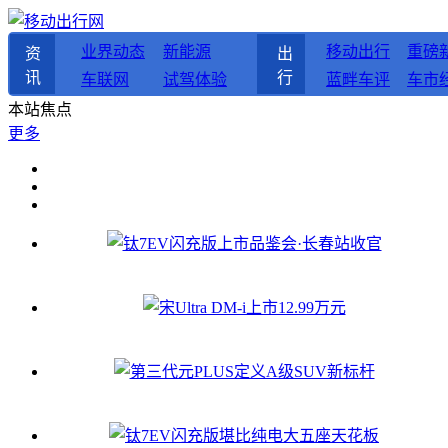
业界动态
新能源
移动出行
重磅
资
出
讯
行
车联网
试驾体验
蓝畔车评
车市
本站焦点
更多
钛7EV闪充版上市品鉴会·长春站收官
宋Ultra DM-i上市12.99万元
第三代元PLUS定义A级SUV新标杆