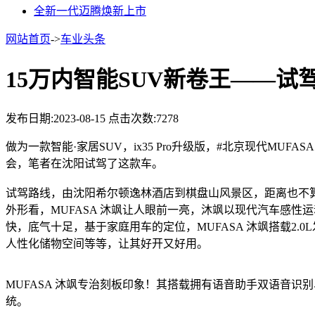
全新一代迈腾焕新上市
网站首页
->
车业头条
15万内智能SUV新卷王——试驾
发布日期:2023-08-15
点击次数:7278
做为一款智能·家居SUV，ix35 Pro升级版，#北京现代M
会，笔者在沈阳试驾了这款车。
试驾路线，由沈阳希尔顿逸林酒店到棋盘山风景区，距离也不
外形看，MUFASA 沐飒让人眼前一亮，沐飒以现代汽车感
快，底气十足，基于家庭用车的定位，MUFASA 沐飒搭载2
人性化储物空间等等，让其好开又好用。
MUFASA 沐飒专治刻板印象！其搭载拥有语音助手双语音识别、代
统。