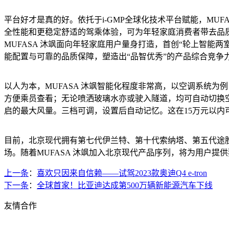
平台好才是真的好。依托于i-GMP全球化技术平台赋能，MU
全性能和更稳定舒适的驾乘体验，可为年轻家庭消费者带去品
MUFASA 沐飒面向年轻家庭用户量身打造，首创“轮上智能两
能配置与可靠的品质保障，塑造出“品智优秀”的产品综合竞
以人为本，MUFASA 沐飒智能化程度非常高，以空调系统为
方便乘员查看；无论喷洒玻璃水亦或驶入隧道，均可自动切换
启的最大风量。三档可调，设置后自动记忆。这在15万元以内
目前，北京现代拥有第七代伊兰特、第十代索纳塔、第五代途胜L
场。随着MUFASA 沐飒加入北京现代产品序列，将为用户提
上一条
：
喜欢只因来自信赖——试驾2023款奥迪Q4 e-tron
下一条
：
全球首家！比亚迪达成第500万辆新能源汽车下线
友情合作
新浪汽车
搜狐汽车
车问网
选车网
汽车商务网
有车以后