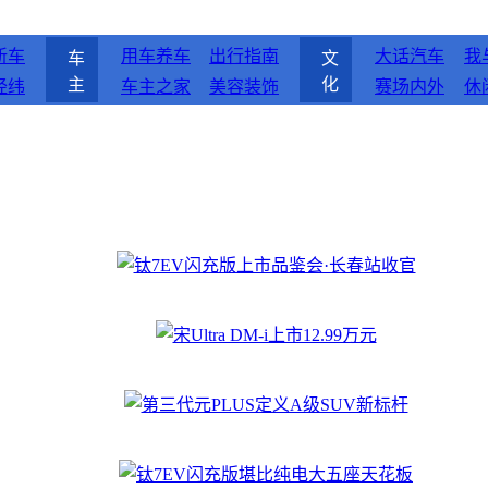
新车
用车养车
出行指南
大话汽车
我
车
文
主
化
经纬
车主之家
美容装饰
赛场内外
休
钛7EV闪充版上市品鉴会·长春站收官
宋Ultra DM-i上市12.99万元
第三代元PLUS定义A级SUV新标杆