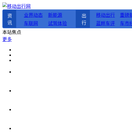
业界动态
新能源
移动出行
重磅
资
出
讯
行
车联网
试驾体验
蓝畔车评
车市
本站焦点
更多