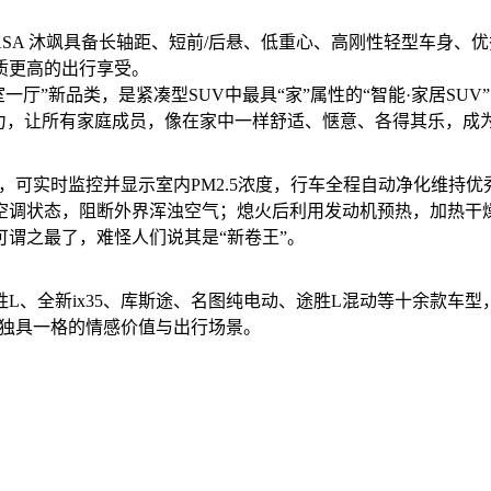
FASA 沐飒具备长轴距、短前/后悬、低重心、高刚性轻型车身
质更高的出行享受。
室一厅”新品类，是紧凑型SUV中最具“家”属性的“智能·家居S
争力，让所有家庭成员，像在家中一样舒适、惬意、各得其乐，成
例，可实时监控并显示室内PM2.5浓度，行车全程自动净化维
空调状态，阻断外界浑浊空气；熄火后利用发动机预热，加热干
可谓之最了，难怪人们说其是“新卷王”。
、全新ix35、库斯途、名图纯电动、途胜L混动等十余款车型
供独具一格的情感价值与出行场景。
中华网汽车频道
时代汽车网
中国经济网汽车频道
东方网汽车频