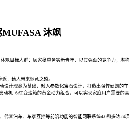
MUFASA 沐飒
UFASA 沐飒目标人群：顾家稳重务实新青年，以其强劲的竞争力，
算近，给人带来惬意之感。
性运动设计理念为基础，融入参数化宝石设计，打造出强悍硬朗的
.0L发动机+6AT变速箱的黄金动力组合，可以实现家庭用户需要
客泊车、车家互控等前沿功能的智能网联系统4.0和多达24项ADAS智