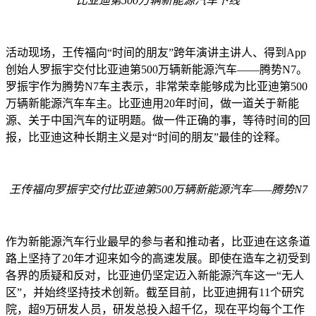
比亚迪第
500
万辆新能源汽车下线
活动现场，王传福向
“
时间的朋友
”
跨年演讲主讲人
、
得到
App
创始人罗振宇交付比亚
迪第
500
万辆新能源汽车
——
腾势
N7
。
罗振宇
作为腾势
N7
车主
表示
，
非常
荣幸能够
成为比亚迪第
500
万辆新能源汽车车主
。
比亚迪用
20
年时间
，
做一道关于新能
源
、
关于中国汽车的证明题
。
做一件正确的事
，
等待时间的回
报
，
比亚迪这种长期主义是
对“
时间的朋友
”
最佳的诠释
。
王传福向罗振宇交付比亚迪第
500
万辆新能源汽车——腾势
N7
作为新能源汽车行业最早的参与者
和推动者
，
比亚迪
在这条道
路上坚持
了
20
年才
迎来
如今的
高速发展
。
即使
在
造车之初
受到
各界
的
质疑
和反对
，
比亚迪
仍
坚定
迈
入新能源汽车这一“无人
区”，
并始终
坚持技术创新。
截至目前，
比亚迪
拥有
11
个
研究
院
，超
9
万研发人员，
研发
总
投入超千亿
，现在
平均每个工作