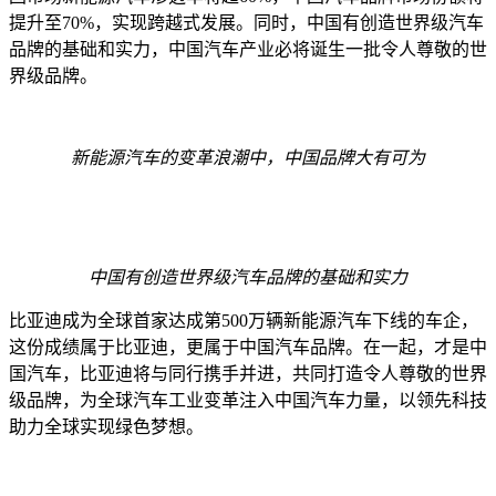
提升至
70%
，实现跨越式发展
。
同时
，
中国有创造世界级汽车
品牌的基础和实力，中国汽车
产业
必将诞生
一批
令人尊敬的世
界级品牌。
新能源汽车
的
变革浪潮中
，
中国品牌大有可为
中国有创造世界级汽车品牌的基础和实力
比亚迪成为全球首家达成第
500
万辆新能源
汽
车下线的车企，
这份成绩属于比亚迪，更属于中国汽车品牌。
在一起
，
才是中
国汽车
，比亚迪将与同行携手并进，共同打造令人尊敬的世界
级品牌，为全球汽车工业变革注入中国汽车
力
量
，
以领先科技
助力全球实现绿色梦想
。