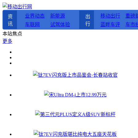
业界动态
新能源
移动出行
重磅
资
出
讯
行
车联网
试驾体验
蓝畔车评
车市
本站焦点
更多
钛7EV闪充版上市品鉴会·长春站收官
宋Ultra DM-i上市12.99万元
第三代元PLUS定义A级SUV新标杆