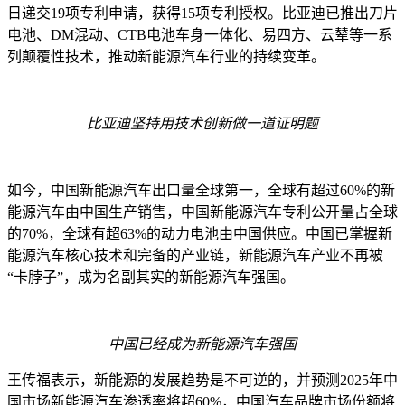
日递交
19
项专利申请，获得
15
项专利授权
。
比亚迪已
推出
刀片
电池、
DM
混动、
CTB
电池车身一体化、易四方、云辇
等一系
列颠覆性
技术
，
推动新能源
汽车
行业的
持续
变革
。
比亚迪坚持用技术创新做一道证明题
如今，中国新能源汽车出口量全球第一
，
全球有超过
60%
的新
能源汽车由中国生产销售，中国新能源汽车专利公开量占全球
的
70%
，全球有超
63%
的动力电池由中国供应。
中国已掌握新
能源汽车核心技术和完备的产业链，新能源汽车产业不再被
“卡脖子”，
成为
名副其实的
新能源汽
车强国
。
中国已经成为新能源汽车强国
王传福表示
，新能源
的
发展趋势是不可逆的
，
并
预
测
2025
年中
国市场新能源汽车渗透率将超
60%
，中国
汽车
品牌市场份额将