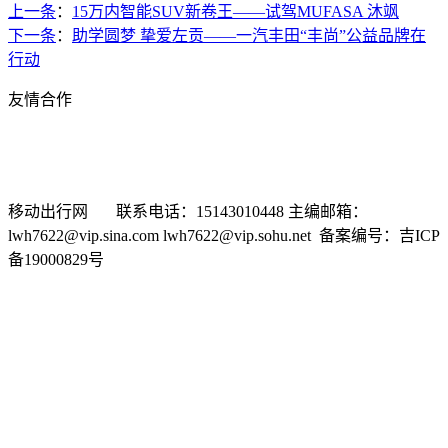
上一条
：
15万内智能SUV新卷王——试驾MUFASA 沐飒
下一条
：
助学圆梦 挚爱左贡——一汽丰田“丰尚”公益品牌在
行动
友情合作
新浪汽车
搜狐汽车
车问网
选车网
汽车商务网
有车以后
中华网汽车频道
时代汽车网
中国经济网汽车频道
东方网汽
车频道
车市纵横网
移动出行网 联系电话：15143010448 主编邮箱：
lwh7622@vip.sina.com lwh7622@vip.sohu.net 备案编号：吉ICP
备19000829号