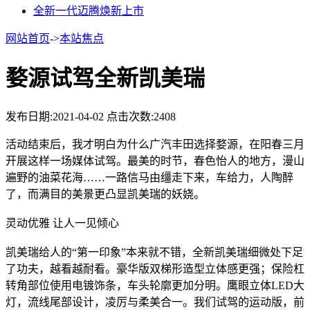
全新一代迈腾焕新上市
网站首页
->
本站焦点
婺源试驾全新凯美瑞
发布日期:2021-04-02
点击次数:2408
活动结束后，我才明白为什么广汽丰田选择婺源，在阳春三月
开展这样一场媒体试驾。最美的时节，春色怡人的地方，漫山
遍野的油菜花海……一路信马由缰走下来，车给力，人陶醉
了，而满目的美景更凸显凯美瑞的妖娆。
灵动优雅 让人一见倾心
凯美瑞给人的“第一印象”本来就不错，全新凯美瑞细微处下足
了功夫，越看越耐看。豪华版双梯形造型立体感更强；保险杠
转角部位使用电镀饰条，车头轮廓更加分明。鹰眼立体LED大
灯，流线尾部设计，凌厉与柔美合一。我们试驾的运动版，前