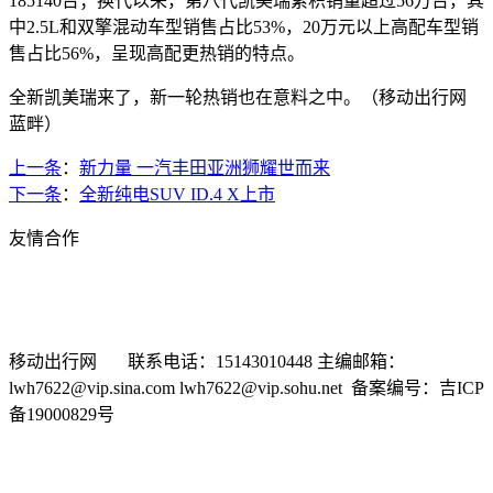
185140台；换代以来，第八代凯美瑞累积销量超过56万台，其
中2.5L和双擎混动车型销售占比53%，20万元以上高配车型销
售占比56%，呈现高配更热销的特点。
全新凯美瑞来了，新一轮热销也在意料之中。（移动出行网
蓝畔）
上一条
：
新力量 一汽丰田亚洲狮耀世而来
下一条
：
全新纯电SUV ID.4 X上市
友情合作
新浪汽车
搜狐汽车
车问网
选车网
汽车商务网
有车以后
中华网汽车频道
时代汽车网
中国经济网汽车频道
东方网汽
车频道
车市纵横网
移动出行网 联系电话：15143010448 主编邮箱：
lwh7622@vip.sina.com lwh7622@vip.sohu.net 备案编号：吉ICP
备19000829号