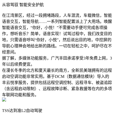
从容驾驭 智能安全护航
在江湾景区，经过一段拥堵路段，人车混流，车载微信，智能
语音交互，智能导航……一系列智能配置派上了大用场。唤醒
智能语音交互，“你好，小悦！”不需要动手便可完成各项操
作，想听音乐？简单，语音实现！试驾过程中，我们改变目的
地，只需语音呼叫“你好，小悦”，然后说出目的地，中控屏的
导航心理神会地给出新的路线。一切在轻松之中，呵护尽在不
经意间。
据了解，多媒体功能服务，广汽丰田承诺享受3年免费上网，3
年以后续费便宜。
在漫长冬季的北方和夏天最长的南方，全新凯美瑞拥有的远程
启动空调功能非常实用。基于DCM（数据通信模块）导入的
丰云悦享服务，提供包括远程空调控制、远程寻车、被盗追踪
（含远程启动限制）、远程故障诊断、紧急救援等在内的多项
车联网功能和服务。
TSS达到准L2自动驾驶