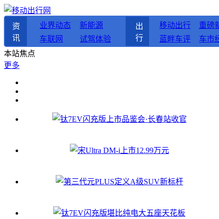
业界动态
新能源
移动出行
重磅
资
出
讯
行
车联网
试驾体验
蓝畔车评
车市
本站焦点
更多
钛7EV闪充版上市品鉴会·长春站收官
宋Ultra DM-i上市12.99万元
第三代元PLUS定义A级SUV新标杆