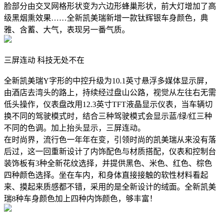
脸部分由交叉网格形状变为六边形蜂巢形状，前大灯增加了高
级黑烟熏效果……全新凯美瑞新增一款钛辉银车身颜色，典
雅、含蓄、大气，表现另一番气质。
三屏连动 科技无处不在
全新凯美瑞Y字形的中控升级为10.1英寸悬浮多媒体显示屏，
由酒店去湾头的路上，持续经过盘山公路，视觉从左往右无需
低头操作，仪表盘改用12.3英寸TFT液晶显示仪表，当车辆切
换不同的驾驶模式时，结合三种驾驶模式会显示蓝/绿/红三种
不同的色调。加上抬头显示，三屏连动。
在时尚界，流行色一年年在变，引领时尚的凯美瑞从来没有落
后过，这一回重新设计了内饰配色与材质搭配，仪表和控制台
装饰板有3种全新花纹选择，并提供黑色、米色、红色、棕色
四种颜色选择。坐在车内，和身体直接接触的软性材料看起
来、摸起来质感都不错，采用的是全新设计的绒面。全新凯美
瑞8种车身颜色加上四种内饰颜色，够丰富！