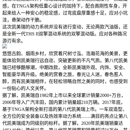
感，在TNGA架构低重心设计的加持下，配合高刚性车身，开
起来给人一种安心的稳定感，过弯底盘厚重感十足，应对小坑
洼，悬架动作干脆。
这次凯美瑞的动力系统并没有进行变动，无论两款汽油版，还
是全新一代THS II双擎混动系统的双擎混动版。应对各种路况
游刃有余。
悠悠古韵、烟雨乡村，欣赏着尺树寸泓、浩瀚花海的美景，更
能体验到凯美瑞行远自迩、突破更新的不凡气质。第八代凯美
瑞已经够酷够潮，中期改款，全新凯美瑞外观、内饰、安全、
智能豪华再升级。绝美的赏春之旅，春光让人迷，春色惹人
醉，而有凯美瑞相伴，在轻松领略自然之美的同时，也感受到
一份贴心的人文关怀。
据了解，凯美瑞自1982年上市以来全球累计销量2000+万台，
2006年导入广汽丰田，国内累计销量超210万辆。2017年底，
基于TNGA架构全新打造的第八代凯美瑞上市。一车双造型、
全方位的安全装备以及热效率动力系统……满目的亮点让第八
代凯美瑞成为同级别的标杆。据了解，2020年凯美瑞销量达