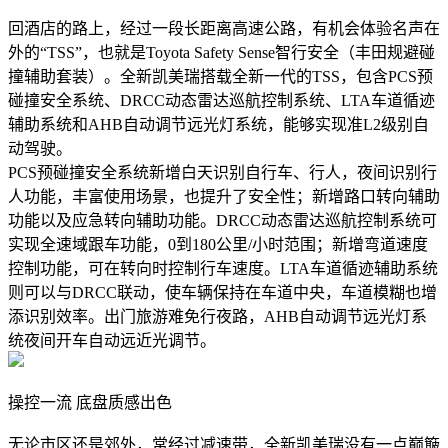
回酒店的路上，经过一段长距离高速公路，有机会体验名声在
外的“TSS”，也就是Toyota Safety Sense智行安全（丰田规避碰
撞辅助套装）。全新凯美瑞搭载全新一代的TSS，包含PCS预
碰撞安全系统、DRCC动态雷达巡航控制系统、LTA车道循迹
辅助系统和AHB自动调节远光灯系统，能够实现准L2级别自
动驾驶。
PCS预碰撞安全系统新增白天识别自行车、行人，夜间识别行
人功能，丰富使用场景，也提升了安全性；新增路口转向辅助
功能以及应急转向辅助功能。DRCC动态雷达巡航控制系统可
实现全速域跟车功能，0到180公里/小时范围；新增弯道速度
控制功能，可在转向时控制行车速度。LTA车道循迹辅助系统
则可以与DRCC联动，使车辆保持在车道中央，车道模糊也增
添识别效率。出门旅游难免行夜路，AHB自动调节远光灯系
统夜间开车自动远近光调节。
操控一流 底盘质感出色
无论市区还是郊外，常经过减速带，全新凯美瑞没有一点巅簸