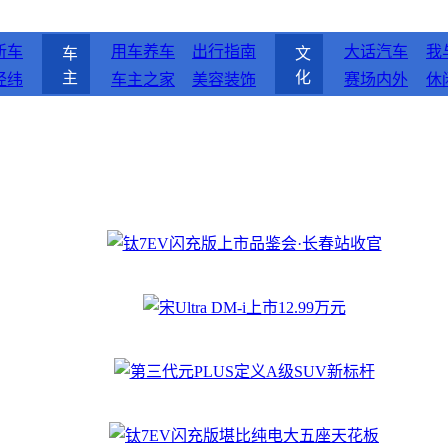
新车
用车养车
出行指南
大话汽车
我
车
文
主
化
经纬
车主之家
美容装饰
赛场内外
休
钛7EV闪充版上市品鉴会·长春站收官
宋Ultra DM-i上市12.99万元
第三代元PLUS定义A级SUV新标杆