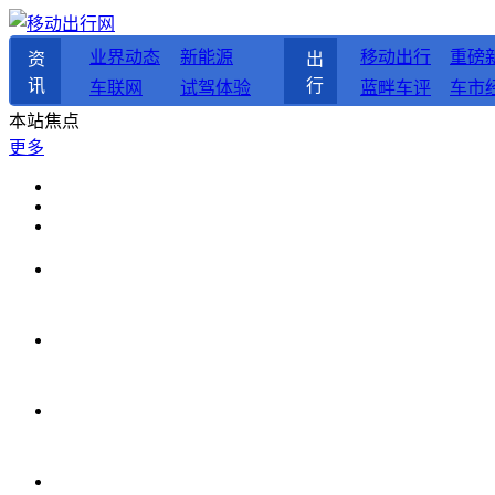
业界动态
新能源
移动出行
重磅
资
出
讯
行
车联网
试驾体验
蓝畔车评
车市
本站焦点
更多